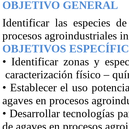
OBJETIVO GENERAL
Identificar las especies d
procesos agroindustriales i
OBJETIVOS ESPECÍFI
•
Identificar zonas y espe
caracterización físico – q
•
Establecer el uso potenci
agaves en procesos agroindu
•
Desarrollar tecnologías p
de agaves en procesos agroi