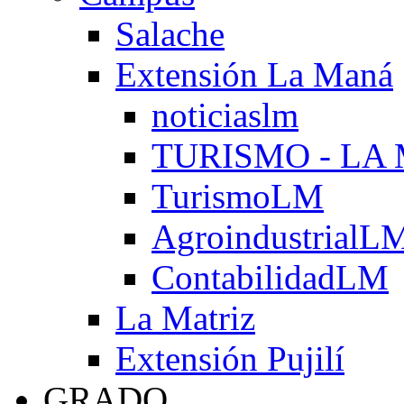
Salache
Extensión La Maná
noticiaslm
TURISMO - LA
TurismoLM
AgroindustrialL
ContabilidadLM
La Matriz
Extensión Pujilí
GRADO