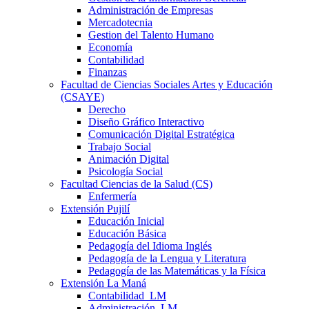
Administración de Empresas
Mercadotecnia
Gestion del Talento Humano
Economía
Contabilidad
Finanzas
Facultad de Ciencias Sociales Artes y Educación
(CSAYE)
Derecho
Diseño Gráfico Interactivo
Comunicación Digital Estratégica
Trabajo Social
Animación Digital
Psicología Social
Facultad Ciencias de la Salud (CS)
Enfermería
Extensión Pujilí
Educación Inicial
Educación Básica
Pedagogía del Idioma Inglés
Pedagogía de la Lengua y Literatura
Pedagogía de las Matemáticas y la Física
Extensión La Maná
Contabilidad_LM
Administración_LM