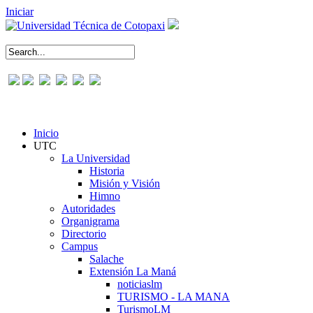
Iniciar
Inicio
UTC
La Universidad
Historia
Misión y Visión
Himno
Autoridades
Organigrama
Directorio
Campus
Salache
Extensión La Maná
noticiaslm
TURISMO - LA MANA
TurismoLM