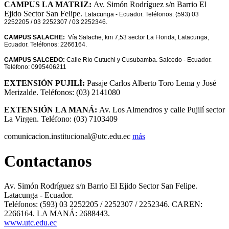
CAMPUS LA MATRIZ:
Av. Simón Rodríguez s/n Barrio El
Ejido Sector San Felipe.
Latacunga - Ecuador.
Teléfonos: (593) 03
2252205 / 03 2252307 / 03 2252346.
CAMPUS SALACHE:
Vía Salache, km 7,53 sector La Florida, Latacunga,
Ecuador. Teléfonos: 2266164.
CAMPUS SALCEDO:
Calle Río Cutuchi y Cusubamba. Salcedo - Ecuador.
Teléfono: 0995406211
EXTENSIÓN PUJILÍ:
Pasaje Carlos Alberto Toro Lema y José
Merizalde. Teléfonos:
(03) 2141080
EXTENSIÓN LA MANÁ:
Av. Los Almendros y calle Pujilí sector
La Virgen. Teléfono: (03) 7103409
comunicacion.institucional@utc.edu.ec
más
film
FakeHospital
deneme
www.umraniyetip.net
SMS
deneme
tipobet
bodrum
casino
onwin
sungaitoto
gaziantep
onwin
Deneme
şans
buffstreams
gebze
alanya
streameast
canlı
1xbet
kumar
crackstreams
casino
bahis
top
Tải
manavgat
berlinbet
Deneme
streameast
crackstreams
hacklink
cialis
betpas
Mp3Juice
SnapTik
streameast
film
FakeHospital
deneme
www.umraniyetip.net
SMS
deneme
tipobet
bodrum
casino
onwin
sungaitoto
gaziantep
onwin
Deneme
şans
buffstreams
gebze
alanya
streameast
canlı
1xbet
kumar
crackstreams
casino
bahis
top
Tải
manavgat
berlinbet
Deneme
streameast
crackstreams
hacklink
cialis
betpas
Mp3Juice
SnapTik
streameast
บา
สล็อต
สล็อต
บา
สล็อต
สล็อต
Contactanos
izle
Blonde
bonusu
kaynarca
Receive
bonusu
escort
escort
Bonusu
casino
escort
escort
casino
mobil
siteleri
siteleri
siteleri
real
Video
escort
Bonusu
20
giriş
izle
Blonde
bonusu
kaynarca
Receive
bonusu
escort
escort
Bonusu
casino
escort
escort
casino
mobil
siteleri
siteleri
siteleri
real
Video
escort
Bonusu
20
giriş
คา
เว็บ
คา
เว็บ
womans
escort
Free
veren
Veren
güncel
kurtköy
siteleri
1win
money
TikTok
gaziantep
Veren
mg
womans
escort
Free
veren
Veren
güncel
kurtköy
siteleri
1win
money
TikTok
gaziantep
Veren
mg
headache
ümraniye
siteler
ร่า
Siteler
https://www.casinolevant.com/
ตรง
escort
casinos
Không
escort
Siteler
fiyat
headache
ümraniye
siteler
ร่า
Siteler
https://www.casinolevant.com/
ตรง
escort
casinos
Không
escort
Siteler
fiyat
Av. Simón Rodríguez s/n Barrio El Ejido Sector San Felipe.
cured
escort
Deneme
https://levantguncel.com/
maltepe
Logo
gaziantep
Deneme
cured
escort
Deneme
https://levantguncel.com/
maltepe
Logo
gaziantep
Deneme
Latacunga - Ecuador.
by
Bonusu
vidobet
escort
escort
Bonusu
by
Bonusu
vidobet
escort
escort
Bonusu
Teléfonos: (593) 03 2252205 / 2252307 / 2252346. CAREN:
cock
Veren
adres
gaziantep
Veren
cock
Veren
adres
gaziantep
Veren
2266164. LA MANÁ: 2688443.
porno
Siteler
https://casinolevantbonus.com/
escort
Siteler
porno
Siteler
https://casinolevantbonus.com/
escort
Siteler
www.utc.edu.ec
jolie
casinolevant
mersin
Deneme
jolie
casinolevant
mersin
Deneme